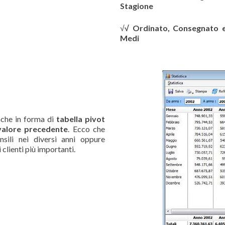
Stagione
√
√
Ordinato, Consegnato e
Medi
nche in forma di
tabella pivot
 valore precedente
. Ecco che
sili nei diversi anni oppure
 clienti più importanti.