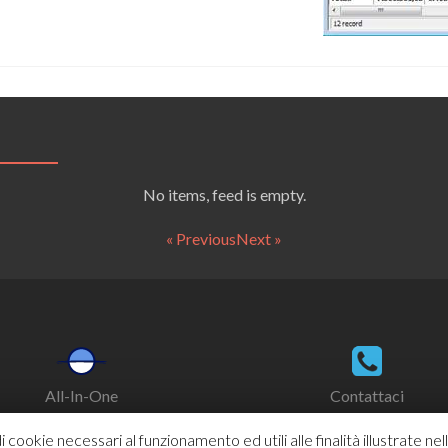
No items, feed is empty.
« Previous
Next »
All-In-One
Contattaci
i cookie necessari al funzionamento ed utili alle finalità illustrate ne